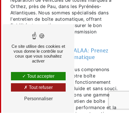
réparation de véhicules de toutes marques à
Orthez, près de Pau, dans les Pyrénées-
Atlantiques. Nous sommes spécialisés dans
l'entretien de boîte automatique, offrant
fiabilité et expertise pour assurer le bon
fonctionnement de votre transmission
automatique.
Ce site utilise des cookies et
Services de GARAGE CATALAA: Prenez
vous donne le contrôle sur
Soin de Votre Boîte Automatique
ceux que vous souhaitez
activer
Chez GARAGE CATALAA, nous comprenons
l'importance de maintenir votre boîte
Tout accepter
automatique en bon état de fonctionnement
Tout refuser
pour garantir une conduite fluide et sans souci.
C'est pourquoi nous proposons une gamme
Personnaliser
complète de services d'entretien de boîte
automatique pour assurer la performance et la
durabilité de votre transmission automatique.
Notre équipe qualifiée est formée pour
travailler sur tous les types de boîtes